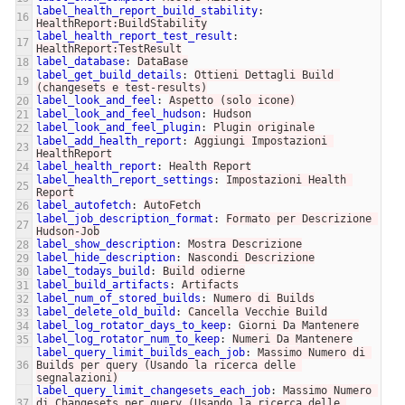
label_health_report_build_stability
:
16
HealthReport:BuildStability
label_health_report_test_result
:
17
HealthReport:TestResult
label_database
:
DataBase
18
label_get_build_details
:
Ottieni Dettagli Build 
19
(changesets e test-results)
label_look_and_feel
:
Aspetto (solo icone)
20
label_look_and_feel_hudson
:
Hudson
21
label_look_and_feel_plugin
:
Plugin originale
22
label_add_health_report
:
Aggiungi Impostazioni 
23
HealthReport
label_health_report
:
Health Report
24
label_health_report_settings
:
Impostazioni Health 
25
Report
label_autofetch
:
AutoFetch
26
label_job_description_format
:
Formato per Descrizione 
27
Hudson-Job
label_show_description
:
Mostra Descrizione
28
label_hide_description
:
Nascondi Descrizione
29
label_todays_build
:
Build odierne
30
label_build_artifacts
:
Artifacts
31
label_num_of_stored_builds
:
Numero di Builds
32
label_delete_old_build
:
Cancella Vecchie Build
33
label_log_rotator_days_to_keep
:
Giorni Da Mantenere
34
label_log_rotator_num_to_keep
:
Numeri Da Mantenere
35
label_query_limit_builds_each_job
:
Massimo Numero di 
36
Builds per query (Usando la ricerca delle 
segnalazioni)
label_query_limit_changesets_each_job
:
Massimo Numero 
37
di Changesets per query (Usando la ricerca delle 