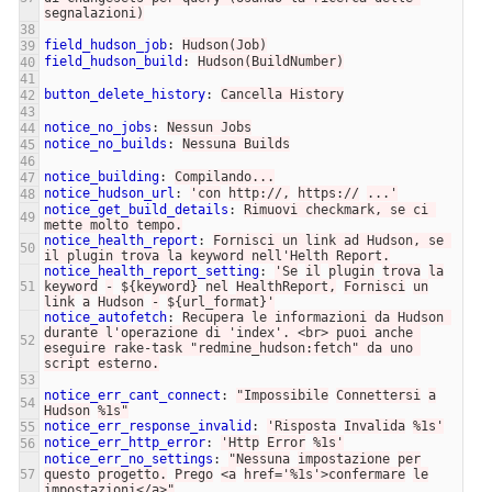
segnalazioni)
38
field_hudson_job
:
Hudson(Job)
39
field_hudson_build
:
Hudson(BuildNumber)
40
41
button_delete_history
:
Cancella History
42
43
notice_no_jobs
:
Nessun Jobs
44
notice_no_builds
:
Nessuna Builds
45
46
notice_building
:
Compilando...
47
notice_hudson_url
:
'
con
http://,
https://
...'
48
notice_get_build_details
:
Rimuovi checkmark, se ci 
49
mette molto tempo.
notice_health_report
:
Fornisci un link ad Hudson, se 
50
il plugin trova la keyword nell'Helth Report.
notice_health_report_setting
:
'
Se
il
plugin
trova
la
51
keyword
-
${keyword}
nel
HealthReport,
Fornisci
un
link
a
Hudson
-
${url_format}'
notice_autofetch
:
Recupera le informazioni da Hudson 
durante l'operazione di 'index'. <br> puoi anche 
52
eseguire rake-task "redmine_hudson:fetch" da uno 
script esterno.
53
notice_err_cant_connect
:
"
Impossibile
Connettersi
a
54
Hudson
%1s"
notice_err_response_invalid
:
'
Risposta
Invalida
%1s'
55
notice_err_http_error
:
'
Http
Error
%1s'
56
notice_err_no_settings
:
"
Nessuna
impostazione
per
57
questo
progetto.
Prego
<a
href='%1s'>confermare
le
impostazioni</a>"