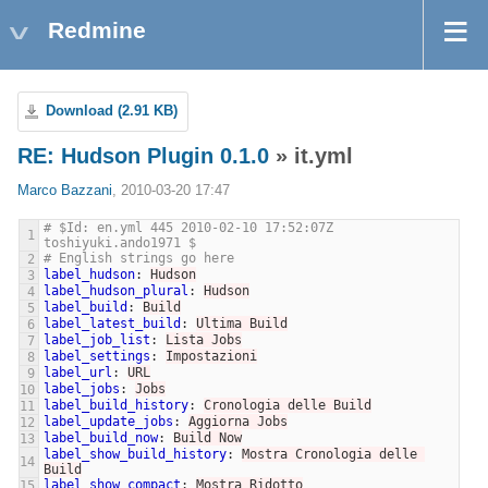
Redmine
Download (2.91 KB)
RE: Hudson Plugin 0.1.0
» it.yml
Marco Bazzani
, 2010-03-20 17:47
# $Id: en.yml 445 2010-02-10 17:52:07Z 
1
toshiyuki.ando1971 $
# English strings go here
2
label_hudson
:
Hudson
3
label_hudson_plural
:
Hudson
4
label_build
:
Build
5
label_latest_build
:
Ultima Build
6
label_job_list
:
Lista Jobs
7
label_settings
:
Impostazioni
8
label_url
:
URL
9
label_jobs
:
Jobs
10
label_build_history
:
Cronologia delle Build
11
label_update_jobs
:
Aggiorna Jobs
12
label_build_now
:
Build Now
13
label_show_build_history
:
Mostra Cronologia delle 
14
Build
label_show_compact
:
Mostra Ridotto
15