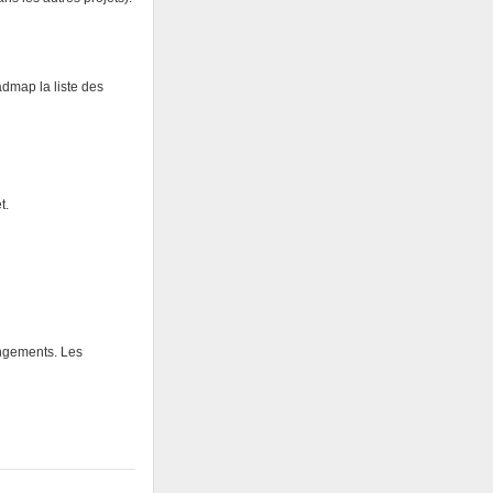
admap la liste des
t.
angements. Les