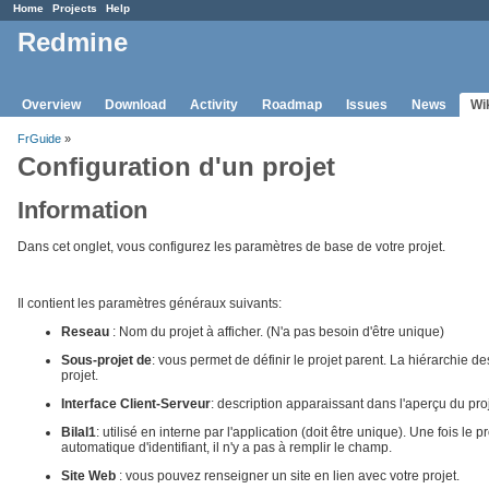
Home
Projects
Help
Redmine
Overview
Download
Activity
Roadmap
Issues
News
Wi
FrGuide
»
Configuration d'un projet
Information
Dans cet onglet, vous configurez les paramètres de base de votre projet.
Il contient les paramètres généraux suivants:
Reseau
: Nom du projet à afficher. (N'a pas besoin d'être unique)
Sous-projet de
: vous permet de définir le projet parent. La hiérarchie d
projet.
Interface Client-Serveur
: description apparaissant dans l'aperçu du proj
Bilal1
: utilisé en interne par l'application (doit être unique). Une fois le 
automatique d'identifiant, il n'y a pas à remplir le champ.
Site Web
: vous pouvez renseigner un site en lien avec votre projet.