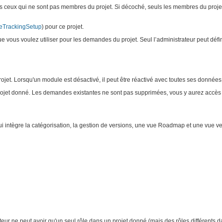
mpris ceux qui ne sont pas membres du projet. Si décoché, seuls les membres du proje
eTrackingSetup
) pour ce projet.
e vous voulez utiliser pour les demandes du projet. Seul l’administrateur peut défi
ojet. Lorsqu'un module est désactivé, il peut être réactivé avec toutes ses données
ojet donné. Les demandes existantes ne sont pas supprimées, vous y aurez accès s
i intègre la catégorisation, la gestion de versions, une vue Roadmap et une vue ve
teur ne peut avoir qu'un seul rôle dans un projet donné (mais des rôles différents da