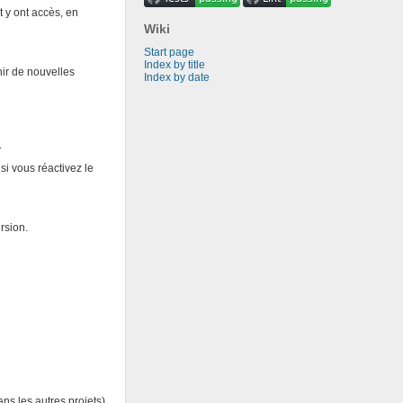
t y ont accès, en
Wiki
Start page
Index by title
nir de nouvelles
Index by date
.
i vous réactivez le
rsion.
ns les autres projets).