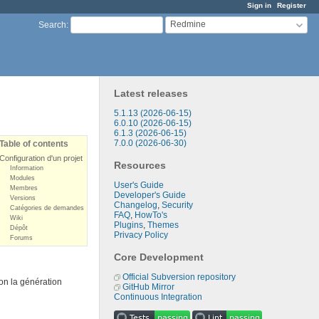
Sign in
Register
Redmine
Search
:
Latest releases
5.1.13 (2026-06-15)
6.0.10 (2026-06-15)
6.1.3 (2026-06-15)
7.0.0 (2026-06-30)
Table of contents
Configuration d'un projet
Resources
Information
Modules
User's Guide
Membres
Developer's Guide
Versions
Changelog
,
Security
Catégories de demandes
FAQ
,
HowTo's
Wiki
Plugins
,
Themes
Dépôt
Privacy Policy
Forums
Core Development
Official Subversion repository
tion la génération
GitHub Mirror
Continuous Integration