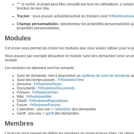
**: si coché, le projet peut être consulté par tous les utilisateurs, y co
fonction de leur rôle.
Tracker
: vous pouvez activé/désactivé les trackers (voir
FrRedmineIssu
Champs personnalisées
: sélectionnez les propriétés personnalisées qu
propriétés personnalisées.
Modules
Cet écran vous permet de choisir les modules que vous voulez utiliser pour le pr
Vous pouvez par exemple désactiver le module 'suivi des demandes' pour un pr
module.
Les modules en standard sont les suivants :
Suivi de demande: met à disposition un
système de suivi de demande
qu
Suivi des temps passés :
FrRedmineTime
Annonce :
FrRedmineNews
Documents :
FrRedmineDocuments
Fichiers :
FrRedmineFiles
Wiki :
FrRedmineWiki
Dépôt :
FrRedmineRepositories
Forum :
FrRedmineForums
Calendrier : une vue
calendrier
des demandes
Gantt : une vue
gantt
des demandes
Membres
Cet écran vous permet de définir les membres du projet et leurs rôles. Un utilisa